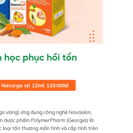
 học phục hồi tổn
Nacurgo xịt 12ml: 119.000đ
go vàng) ứng dụng công nghệ Novaskin,
àn dược phẩm PolymerPharm (Georgia) là
ác loại tổn thương mãn tính và cấp tính trên