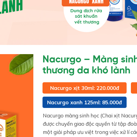
Nacurgo – Màng sinh
thương da khó lành
Nacurgo xịt 30ml: 220.000đ
Nacurgo xanh 125ml: 85.000đ
Nacurgo màng sinh học (Chai xịt Nacur
được chuyển giao độc quyền từ tập đo
một giải pháp ưu việt trong việc xử lí c