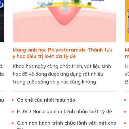
Màng sinh học Polyesteramide-Thành tựu
M
y học điều trị loét da tỳ đè
m
ở,
Khoa học ngày càng phát triển, vật liệu sinh
N
ia
học đã và đang được ứng dụng rất nhiều
c
trong cuộc sống và y học cũng không
B
hư
Cơ chế của nhồi máu não
HDSD Nacurgo cho bệnh nhân loét tỳ đè
Gian nan hành trình chữa lành vết loét cho