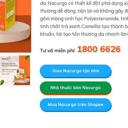
da. Nacurgo có thiết kế đột phá dạng x
thương dễ dàng, tiện lợi và không gây
gồm màng sinh học Polyesteramide, tin
tinh chất trà xanh Camellia tạo thành 
khuẩn, tái tạo tổn thương da nhanh lành
1800 6626
Tư vấ miễn phí:
Giao Nacurgo tận nhà
Nhà thuốc bán Nacurgo
Mua Nacurgo trên Shopee