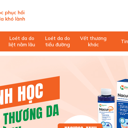
c phục hồi
a khó lành
Loét da do
Loét da do
Vết thương
Tin
liệt nằm lâu
tiểu đường
khác