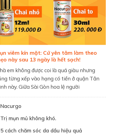
ụn viêm kín mặt: Cứ yên tâm làm theo
ẹo này sau 13 ngày là hết sạch!
hà em không được coi là quá giàu nhưng
ũng từng xếp vào hạng có tiền ở quận Tân
ình này. Giữa Sài Gòn hoa lệ người
Nacurgo
Trị mụn mủ không khó.
5 cách chăm sóc da dầu hiệu quả