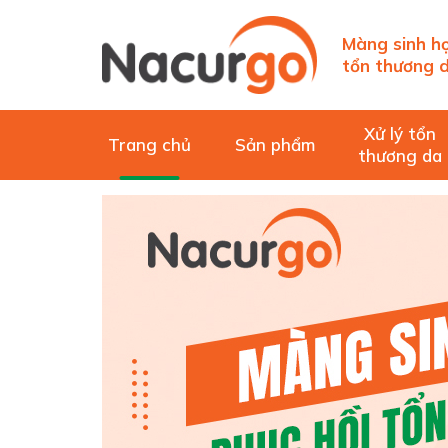
Màng sinh họ
tổn thương d
Xử lý tổn
Trang chủ
Sản phẩm
thương da