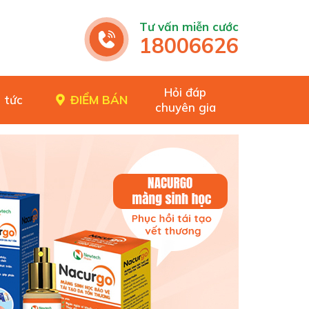
Tư vấn miễn cước
18006626
Hỏi đáp
 tức
ĐIỂM BÁN
chuyên gia