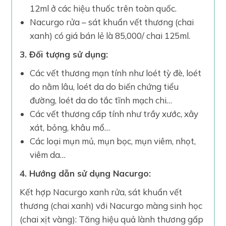
12ml ở các hiệu thuốc trên toàn quốc.
Nacurgo rửa – sát khuẩn vết thương (chai
xanh) có giá bán lẻ là 85,000/ chai 125ml.
3. Đối tượng sử dụng:
Các vết thương mạn tính như loét tỳ đè, loét
do nằm lâu, loét da do biến chứng tiểu
đường, loét da do tắc tĩnh mạch chi…
Các vết thương cấp tính như trầy xước, xây
xát, bỏng, khâu mổ…
Các loại mụn mủ, mụn bọc, mụn viêm, nhọt,
viêm da…
4. Hướng dẫn sử dụng Nacurgo:
Kết hợp Nacurgo xanh rửa, sát khuẩn vết
thương (chai xanh) với Nacurgo màng sinh học
(chai xịt vàng): Tăng hiệu quả lành thương gấp