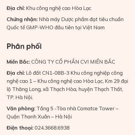
Địa chỉ:
Khu công nghệ cao Hòa Lạc
Chứng nhận:
Nhà máy Dược phẩm đạt tiêu chuẩn
Quốc tế GMP-WHO đầu tiên tại Việt Nam
Phân phối
Miền Bắc:
CÔNG TY CỔ PHẦN CVI MIỀN BẮC
Địa chỉ:
Lô đất CN1-08B-3 Khu công nghiệp công
nghệ cao 1 – Khu công nghệ cao Hòa Lạc, Km 29 đại
lộ Thăng Long, xã Thạch Hòa, huyện Thạch Thất,
TP. Hà Nội.
Văn phòng:
Tầng 5 -Tòa nhà Comatce Tower –
Quận Thanh Xuân – Hà Nội
Điện thoại:
024.3668.6938