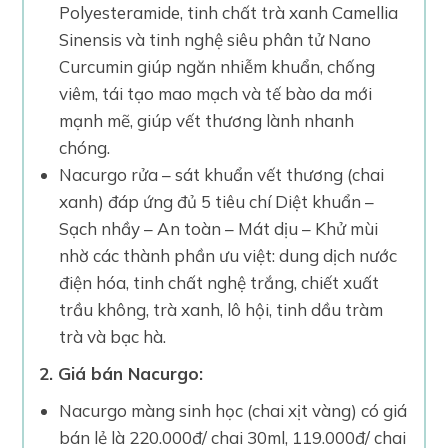
Polyesteramide, tinh chất trà xanh Camellia
Sinensis và tinh nghệ siêu phân tử Nano
Curcumin giúp ngăn nhiễm khuẩn, chống
viêm, tái tạo mao mạch và tế bào da mới
mạnh mẽ, giúp vết thương lành nhanh
chóng.
Nacurgo rửa – sát khuẩn vết thương (chai
xanh) đáp ứng đủ 5 tiêu chí Diệt khuẩn –
Sạch nhầy – An toàn – Mát dịu – Khử mùi
nhờ các thành phần ưu việt: dung dịch nước
điện hóa, tinh chất nghệ trắng, chiết xuất
trầu không, trà xanh, lô hội, tinh dầu tràm
trà và bạc hà.
2. Giá bán Nacurgo:
Nacurgo màng sinh học (chai xịt vàng) có giá
bán lẻ là 220.000đ/ chai 30ml, 119.000đ/ chai