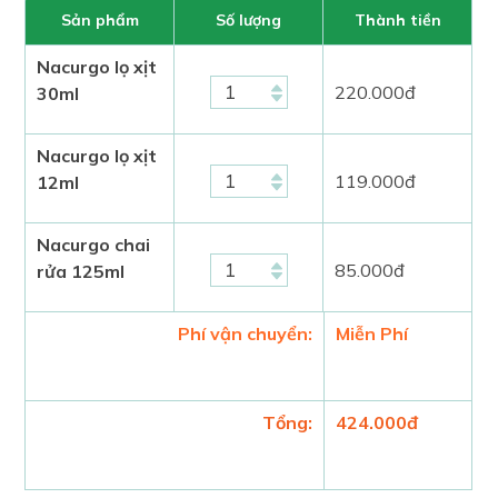
Sản phẩm
Số lượng
Thành tiền
Nacurgo lọ xịt
220.000
đ
30ml
Nacurgo lọ xịt
119.000
đ
12ml
Nacurgo chai
85.000
đ
rửa 125ml
Phí vận chuyển:
Miễn Phí
Tổng:
424.000
đ