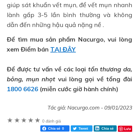
giúp sát khuẩn vết mụn, để vết mụn nhanh
lành gấp 3-5 lần bình thường và không
dẫn đến những hậu quả nặng nề .
Để tìm mua sản phẩm Nacurgo, vui lòng
xem Điểm bán
TẠI ĐÂY
Để được tư vấn về các loại
tổn thương da,
bỏng, mụn nhọt
vui lòng gọi về tổng đài
1800 6626
(miễn cước giờ hành chính)
Tác giả:
Nacurgo.com
-
09/01/2023
★
★
★
★
★
0 đánh giá
Lưu
Chia sẻ
0
Tweet
Chia sẻ