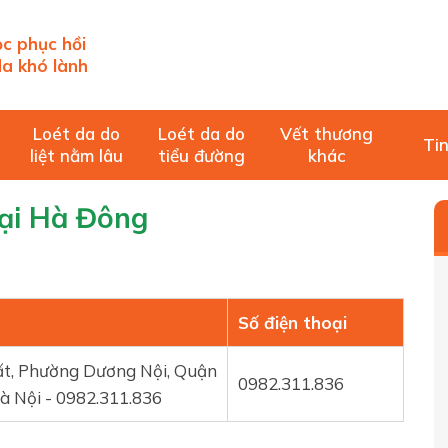
c phục hồi
a khó lành
Loét da do
Loét da do
Vết thương
Tin
liệt nằm lâu
tiểu đường
khác
ại Hà Đông
Số điện thoại
t, Phường Dương Nội, Quận
0982.311.836
 Nội - 0982.311.836