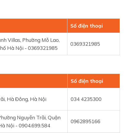
Số điện thoại
h Villas, Phường Mỗ Lao,
0369321985
hố Hà Nội - 0369321985
Số điện thoại
ãi, Hà Đông, Hà Nội
034 4235300
 Phường Nguyễn Trãi, Quận
0962895166
à Nội - 0904.699.584