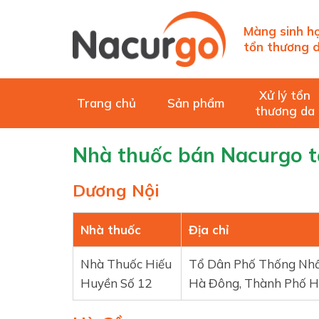
Màng sinh họ
tổn thương d
Xử lý tổn
Trang chủ
Sản phẩm
thương da
Nhà thuốc bán Nacurgo t
Dương Nội
Nhà thuốc
Địa chỉ
Nhà Thuốc Hiếu
Tổ Dân Phố Thống Nhấ
Huyền Số 12
Hà Đông, Thành Phố Hà