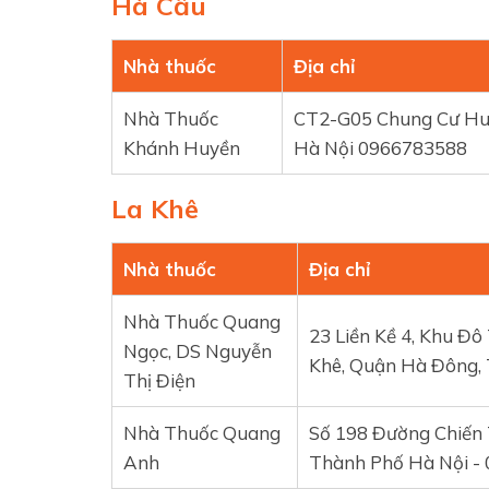
Hà Cầu
Nhà thuốc
Địa chỉ
Nhà Thuốc
CT2-G05 Chung Cư Huy
Khánh Huyền
Hà Nội 0966783588
La Khê
Nhà thuốc
Địa chỉ
Nhà Thuốc Quang
23 Liền Kề 4, Khu Đô
Ngọc, DS Nguyễn
Khê, Quận Hà Đông, 
Thị Điện
Nhà Thuốc Quang
Số 198 Đường Chiến
Anh
Thành Phố Hà Nội - 