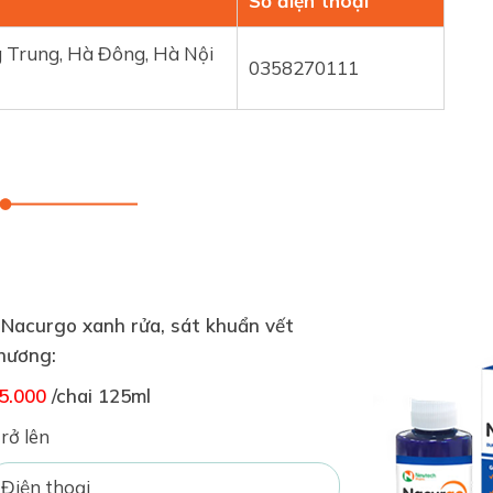
Số điện thoại
g Trung, Hà Đông, Hà Nội
0358270111
 Nacurgo xanh rửa, sát khuẩn vết
hương:
5.000
/chai 125ml
rở lên