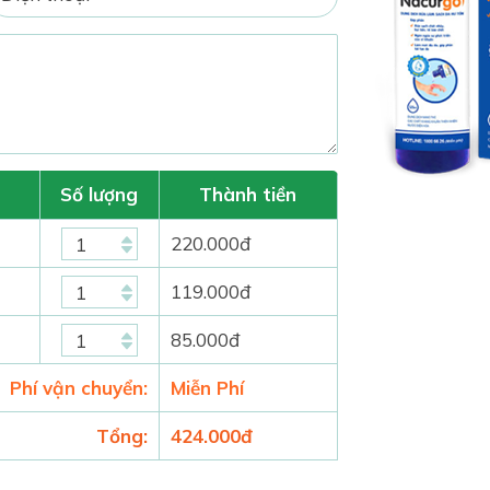
Số lượng
Thành tiền
220.000
đ
119.000
đ
85.000
đ
Phí vận chuyển:
Miễn Phí
Tổng:
424.000
đ