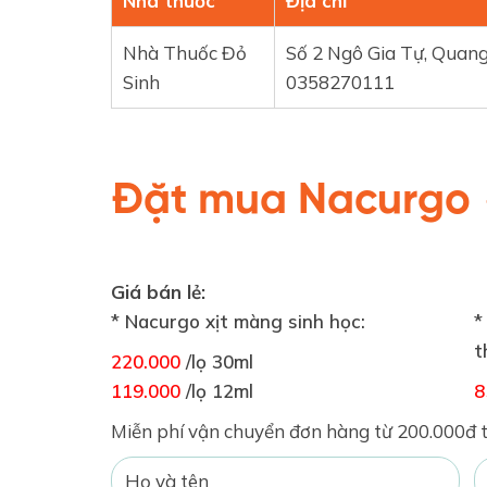
Nhà thuốc
Địa chỉ
Nhà Thuốc Đỏ
Số 2 Ngô Gia Tự, Quan
Sinh
0358270111
Đặt mua Nacurgo
Giá bán lẻ:
* Nacurgo xịt màng sinh học:
*
t
220.000
/lọ 30ml
119.000
/lọ 12ml
8
Miễn phí vận chuyển đơn hàng từ 200.000đ t