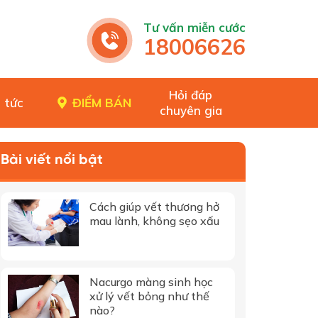
Tư vấn miễn cước
18006626
Hỏi đáp
 tức
ĐIỂM BÁN
chuyên gia
Bài viết nổi bật
Cách giúp vết thương hở
mau lành, không sẹo xấu
Nacurgo màng sinh học
xử lý vết bỏng như thế
nào?