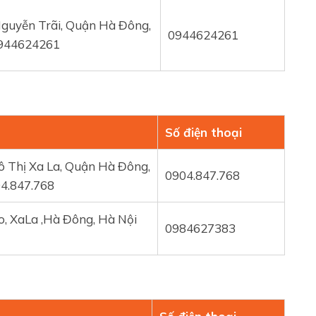
Nguyễn Trãi, Quận Hà Đông,
0944624261
0944624261
Số điện thoại
ô Thị Xa La, Quận Hà Đông,
0904.847.768
4.847.768
, XaLa ,Hà Đông, Hà Nội
0984627383