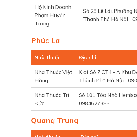
Hộ Kinh Doanh
Số 28 Lê Lợi, Phường 
Phạm Huyền
Thành Phố Hà Nội - 
Trang
Phúc La
Nhà thuốc
Địa chỉ
Nhà Thuốc Việt
Kiot Số 7 CT4 - A Khu Đ
Hùng
Thành Phố Hà Nội - 090
Nhà Thuốc Trí
Số 101 Tòa Nhà Hemisco
Đức
0984627383
Quang Trung