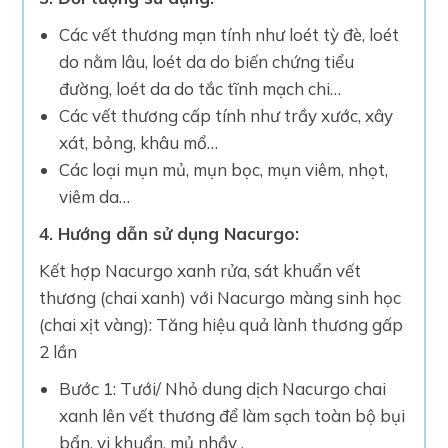
Các vết thương mạn tính như loét tỳ đè, loét
do nằm lâu, loét da do biến chứng tiểu
đường, loét da do tắc tĩnh mạch chi…
Các vết thương cấp tính như trầy xước, xây
xát, bỏng, khâu mổ…
Các loại mụn mủ, mụn bọc, mụn viêm, nhọt,
viêm da…
4. Hướng dẫn sử dụng Nacurgo:
Kết hợp Nacurgo xanh rửa, sát khuẩn vết
thương (chai xanh) với Nacurgo màng sinh học
(chai xịt vàng): Tăng hiệu quả lành thương gấp
2 lần
Bước 1: Tưới/ Nhỏ dung dịch Nacurgo chai
xanh lên vết thương để làm sạch toàn bộ bụi
bẩn, vi khuẩn, mủ nhầy .