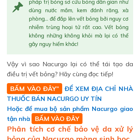
pháp trị bỏng sơ cứu bỏng dân gian như
dùng nước mắm, kem đánh răng, xà
phòng… để đắp lên vết bỏng bởi nguy cơ
nhiễm trùng hoại tử rất cao. Vết bỏng
không những không khỏi mà lại có thể
gây nguy hiểm khác!
Vậy vì sao Nacurgo lại có thể tái tạo da
điều trị vết bỏng? Hãy cùng đọc tiếp!
BẤM VÀO ĐÂY”
ĐỂ XEM ĐỊA CHỈ NHÀ
THUỐC BÁN NACURGO UY TÍN
Hoặc để mua bộ sản phẩm Nacurgo giao
tận nhà
BẤM VÀO ĐÂY
Phân tích cơ chế bảo vệ da xử lý
bỏng của Nacurgo màng sinh học