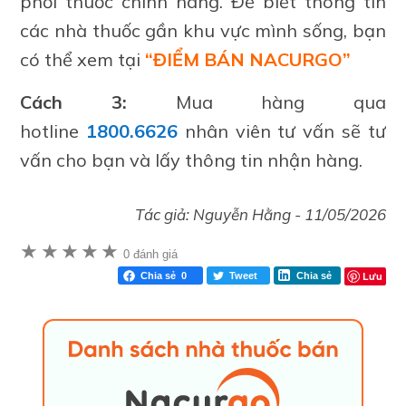
phối thuốc chính hãng. Để biết thông tin
các nhà thuốc gần khu vực mình sống, bạn
có thể xem tại
“ĐIỂM BÁN NACURGO”
Cách 3:
Mua hàng qua
hotline
1800.6626
nhân viên tư vấn sẽ tư
vấn cho bạn và lấy thông tin nhận hàng.
Tác giả:
Nguyễn Hằng
-
11/05/2026
★
★
★
★
★
0 đánh giá
Lưu
Chia sẻ
0
Tweet
Chia sẻ