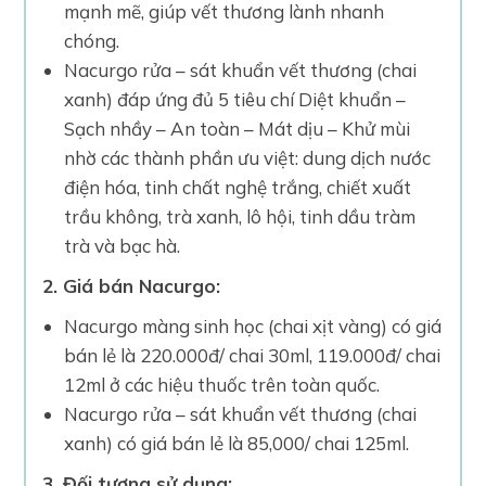
mạnh mẽ, giúp vết thương lành nhanh
chóng.
Nacurgo rửa – sát khuẩn vết thương (chai
xanh) đáp ứng đủ 5 tiêu chí Diệt khuẩn –
Sạch nhầy – An toàn – Mát dịu – Khử mùi
nhờ các thành phần ưu việt: dung dịch nước
điện hóa, tinh chất nghệ trắng, chiết xuất
trầu không, trà xanh, lô hội, tinh dầu tràm
trà và bạc hà.
2. Giá bán Nacurgo:
Nacurgo màng sinh học (chai xịt vàng) có giá
bán lẻ là 220.000đ/ chai 30ml, 119.000đ/ chai
12ml ở các hiệu thuốc trên toàn quốc.
Nacurgo rửa – sát khuẩn vết thương (chai
xanh) có giá bán lẻ là 85,000/ chai 125ml.
3. Đối tượng sử dụng: