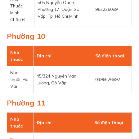
505 Nguyễn Oanh,
Thuốc
Phường 17, Quận Gò
962226089
Minh
Vấp, Tp. Hồ Chí Minh
Châu 6
Phường 10
Nhà
Địa chỉ
Số điện thoại
thuốc
Nhà
45/324 Nguyễn Văn
thuốc Hà
0396526892
Lượng, Gò Vấp
Vân
Phường 11
Nhà
Địa chỉ
Số điện thoại
thuốc