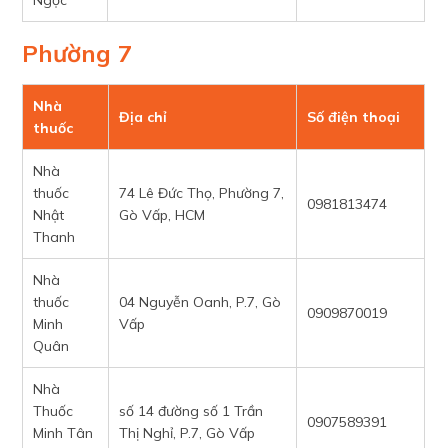
Ngọc
Phường 7
Nhà
Địa chỉ
Số điện thoại
thuốc
Nhà
thuốc
74 Lê Đức Thọ, Phường 7,
0981813474
Nhật
Gò Vấp, HCM
Thanh
Nhà
thuốc
04 Nguyễn Oanh, P.7, Gò
0909870019
Minh
Vấp
Quân
Nhà
Thuốc
số 14 đường số 1 Trần
0907589391
Minh Tân
Thị Nghỉ, P.7, Gò Vấp