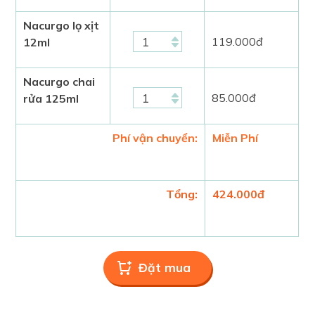
Nacurgo lọ xịt
119.000
đ
12ml
Nacurgo chai
85.000
đ
rửa 125ml
Phí vận chuyển:
Miễn Phí
Tổng:
424.000
đ