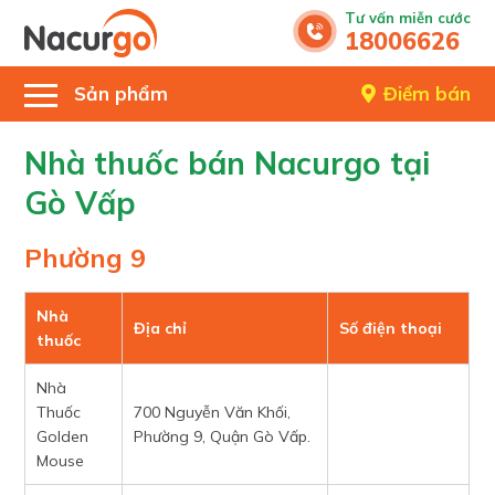
Tư vấn miễn cước
18006626
Sản phẩm
Điểm bán
Nhà thuốc bán Nacurgo tại
Gò Vấp
Phường 9
Nhà
Địa chỉ
Số điện thoại
thuốc
Nhà
Thuốc
700 Nguyễn Văn Khối,
Golden
Phường 9, Quận Gò Vấp.
Mouse