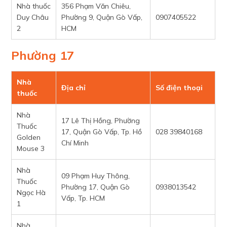
Nhà thuốc
356 Phạm Văn Chiêu,
Duy Châu
Phường 9, Quận Gò Vấp,
0907405522
2
HCM
Phường 17
Nhà
Địa chỉ
Số điện thoại
thuốc
Nhà
17 Lê Thị Hồng, Phường
Thuốc
17, Quận Gò Vấp, Tp. Hồ
028 39840168
Golden
Chí Minh
Mouse 3
Nhà
09 Phạm Huy Thông,
Thuốc
Phường 17, Quận Gò
0938013542
Ngọc Hà
Vấp, Tp. HCM
1
Nhà