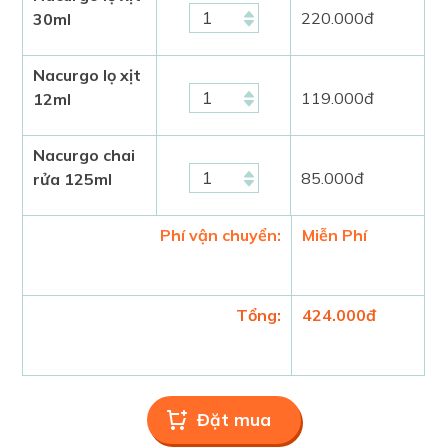
220.000
đ
30ml
Nacurgo lọ xịt
119.000
đ
12ml
Nacurgo chai
85.000
đ
rửa 125ml
Phí vận chuyển:
Miễn Phí
Tổng:
424.000
đ