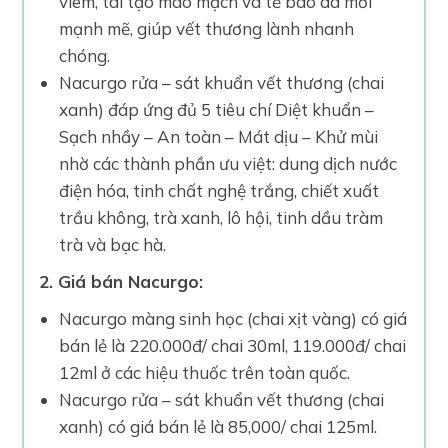
viêm, tái tạo mao mạch và tế bào da mới
mạnh mẽ, giúp vết thương lành nhanh
chóng.
Nacurgo rửa – sát khuẩn vết thương (chai
xanh) đáp ứng đủ 5 tiêu chí Diệt khuẩn –
Sạch nhầy – An toàn – Mát dịu – Khử mùi
nhờ các thành phần ưu việt: dung dịch nước
điện hóa, tinh chất nghệ trắng, chiết xuất
trầu không, trà xanh, lô hội, tinh dầu tràm
trà và bạc hà.
2. Giá bán Nacurgo:
Nacurgo màng sinh học (chai xịt vàng) có giá
bán lẻ là 220.000đ/ chai 30ml, 119.000đ/ chai
12ml ở các hiệu thuốc trên toàn quốc.
Nacurgo rửa – sát khuẩn vết thương (chai
xanh) có giá bán lẻ là 85,000/ chai 125ml.