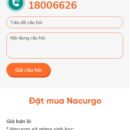
18006626
Gửi câu hỏi
Đặt mua Nacurgo
Giá bán lẻ:
* Nacurgo xịt màng sinh học: