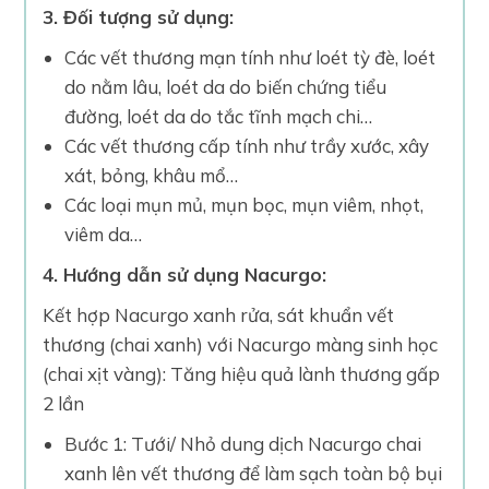
3. Đối tượng sử dụng:
Các vết thương mạn tính như loét tỳ đè, loét
do nằm lâu, loét da do biến chứng tiểu
đường, loét da do tắc tĩnh mạch chi…
Các vết thương cấp tính như trầy xước, xây
xát, bỏng, khâu mổ…
Các loại mụn mủ, mụn bọc, mụn viêm, nhọt,
viêm da…
4. Hướng dẫn sử dụng Nacurgo:
Kết hợp Nacurgo xanh rửa, sát khuẩn vết
thương (chai xanh) với Nacurgo màng sinh học
(chai xịt vàng): Tăng hiệu quả lành thương gấp
2 lần
Bước 1: Tưới/ Nhỏ dung dịch Nacurgo chai
xanh lên vết thương để làm sạch toàn bộ bụi