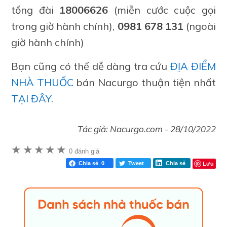
tổng đài
18006626
(miễn cước cuộc gọi
trong giờ hành chính),
0981 678 131
(ngoài
giờ hành chính)
Bạn cũng có thể dễ dàng tra cứu
ĐỊA ĐIỂM
NHÀ THUỐC
bán Nacurgo thuận tiện nhất
TẠI ĐÂY
.
Tác giả:
Nacurgo.com
-
28/10/2022
★
★
★
★
★
0 đánh giá
Lưu
Chia sẻ
0
Tweet
Chia sẻ