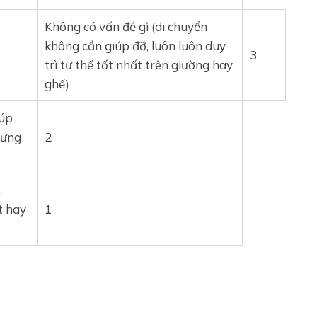
Không có vấn đề gì (di chuyển
không cần giúp đỡ, luôn luôn duy
3
trì tư thế tốt nhất trên giường hay
ghế)
iúp
hưng
2
,
t hay
1