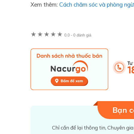
Xem thêm:
Cách chăm sóc và phòng ngừa 
★
★
★
★
★
0.0
-
0 đánh giá
Bạn c
Chỉ cần để lại thông tin, Chuyên gia