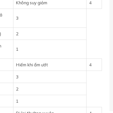
Không suy giảm
4
hả
3
)
2
h
1
Hiếm khi ẩm ướt
4
3
2
1