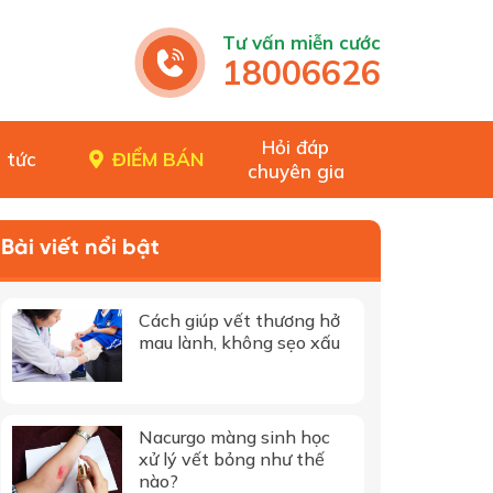
Tư vấn miễn cước
18006626
Hỏi đáp
 tức
ĐIỂM BÁN
chuyên gia
Bài viết nổi bật
Cách giúp vết thương hở
mau lành, không sẹo xấu
Nacurgo màng sinh học
xử lý vết bỏng như thế
nào?