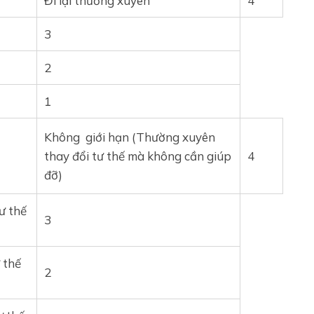
Đi lại thường xuyên
4
3
2
1
Không giới hạn (Thường xuyên
thay đổi tư thế mà không cần giúp
4
đỡ)
ư thế
3
 thế
2