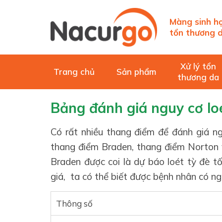
Màng sinh họ
tổn thương d
Xử lý tổn
Trang chủ
Sản phẩm
thương da
Bảng đánh giá nguy cơ lo
Có rất nhiều thang điểm để đánh giá n
thang điểm Braden, thang điểm Norton
Braden được coi là dự báo loét tỳ đè t
giá, ta có thể biết được bệnh nhân có n
Thông số