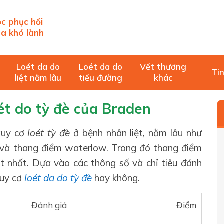
c phục hồi
a khó lành
Loét da do
Loét da do
Vết thương
Tin
liệt nằm lâu
tiểu đường
khác
ét do tỳ đè của Braden
guy cơ
loét tỳ đè
ở bệnh nhân liệt, nằm lâu như
 và thang điểm waterlow. Trong đó thang điểm
ốt nhất. Dựa vào các thông số và chỉ tiêu đánh
guy cơ
loét da do tỳ đè
hay không.
Đánh giá
Điểm