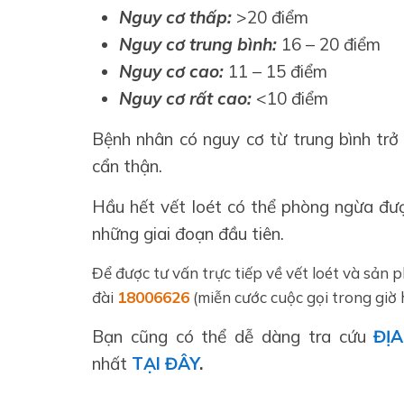
Nguy cơ thấp:
>20 điểm
Nguy cơ trung bình:
16 – 20 điểm
Nguy cơ cao:
11 – 15 điểm
Nguy cơ rất cao:
<10 điểm
Bệnh nhân có nguy cơ từ trung bình trở
cẩn thận.
Hầu hết vết loét có thể phòng ngừa đư
những giai đoạn đầu tiên.
Để được tư vấn trực tiếp về vết loét và sản 
đài
18006626
(miễn cước cuộc gọi trong giờ 
Bạn cũng có thể dễ dàng tra cứu
ĐỊ
nhất
TẠI ĐÂY
.