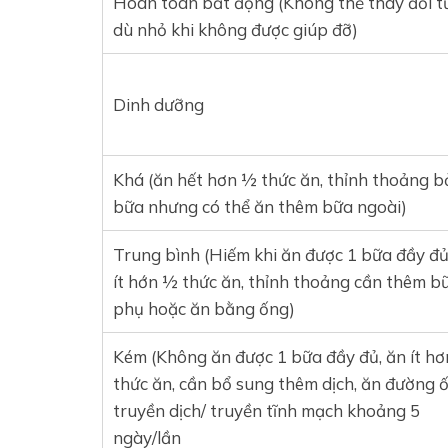
Hoàn toàn bất động (Không thể thay đổi t
dù nhỏ khi không được giúp đỡ)
Dinh dưỡng
Khá (ăn hết hơn ½ thức ăn, thỉnh thoảng b
bữa nhưng có thể ăn thêm bữa ngoài)
Trung bình (Hiếm khi ăn được 1 bữa đầy đủ
ít hớn ½ thức ăn, thỉnh thoảng cần thêm b
phụ hoặc ăn bằng ống)
Kém (Không ăn được 1 bữa đầy đủ, ăn ít hơ
thức ăn, cần bổ sung thêm dịch, ăn đường 
truyền dịch/ truyền tĩnh mạch khoảng 5
ngày/lần