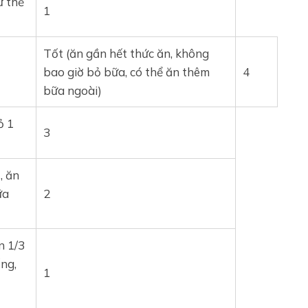
ư thế
1
Tốt (ăn gần hết thức ăn, không
bao giờ bỏ bữa, có thể ăn thêm
4
bữa ngoài)
ỏ 1
3
, ăn
ữa
2
n 1/3
ống,
1