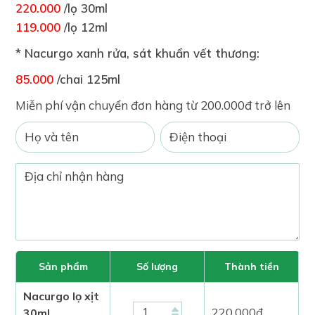
220.000
/lọ 30ml
119.000
/lọ 12ml
* Nacurgo xanh rửa, sát khuẩn vết thương:
85.000
/chai 125ml
Miễn phí vận chuyển đơn hàng từ 200.000đ trở lên
Sản phẩm
Số lượng
Thành tiền
Nacurgo lọ xịt
220.000
đ
30ml