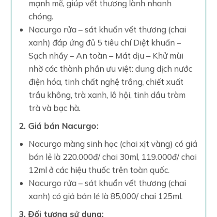
mạnh mẽ, giúp vết thương lành nhanh
chóng.
Nacurgo rửa – sát khuẩn vết thương (chai
xanh) đáp ứng đủ 5 tiêu chí Diệt khuẩn –
Sạch nhầy – An toàn – Mát dịu – Khử mùi
nhờ các thành phần ưu việt: dung dịch nước
điện hóa, tinh chất nghệ trắng, chiết xuất
trầu không, trà xanh, lô hội, tinh dầu tràm
trà và bạc hà.
2. Giá bán Nacurgo:
Nacurgo màng sinh học (chai xịt vàng) có giá
bán lẻ là 220.000đ/ chai 30ml, 119.000đ/ chai
12ml ở các hiệu thuốc trên toàn quốc.
Nacurgo rửa – sát khuẩn vết thương (chai
xanh) có giá bán lẻ là 85,000/ chai 125ml.
3. Đối tượng sử dụng: