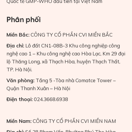
Quốc tế GMP-WHO đầu tiên tại Việt Nam
Phân phối
Miền Bắc:
CÔNG TY CỔ PHẦN CVI MIỀN BẮC
Địa chỉ:
Lô đất CN1-08B-3 Khu công nghiệp công
nghệ cao 1 – Khu công nghệ cao Hòa Lạc, Km 29 đại
lộ Thăng Long, xã Thạch Hòa, huyện Thạch Thất,
TP. Hà Nội.
Văn phòng:
Tầng 5 -Tòa nhà Comatce Tower –
Quận Thanh Xuân – Hà Nội
Điện thoại:
024.3668.6938
Miền Nam:
CÔNG TY CỔ PHẦN CVI MIỀN NAM
Địa chỉ:
Số 28 Phạm Vấn, Phường Phú Thọ Hòa,