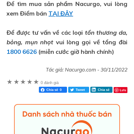
Để tìm mua sản phẩm Nacurgo, vui lòng
xem Điểm bán
TẠI ĐÂY
Để được tư vấn về các loại
tổn thương da,
bỏng, mụn nhọt
vui lòng gọi về tổng đài
1800 6626
(miễn cước giờ hành chính)
Tác giả:
Nacurgo.com
-
30/11/2022
★
★
★
★
★
0 đánh giá
Lưu
Chia sẻ
0
Tweet
Chia sẻ