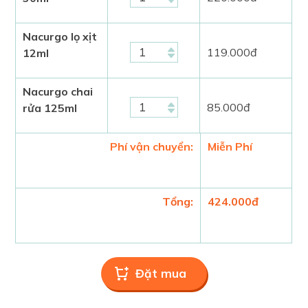
Nacurgo lọ xịt
119.000
đ
12ml
Nacurgo chai
85.000
đ
rửa 125ml
Phí vận chuyển:
Miễn Phí
Tổng:
424.000
đ