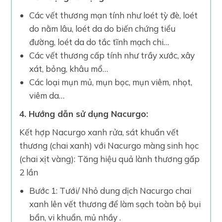
Các vết thương mạn tính như loét tỳ đè, loét
do nằm lâu, loét da do biến chứng tiểu
đường, loét da do tắc tĩnh mạch chi…
Các vết thương cấp tính như trầy xước, xây
xát, bỏng, khâu mổ…
Các loại mụn mủ, mụn bọc, mụn viêm, nhọt,
viêm da…
4. Hướng dẫn sử dụng Nacurgo:
Kết hợp Nacurgo xanh rửa, sát khuẩn vết
thương (chai xanh) với Nacurgo màng sinh học
(chai xịt vàng): Tăng hiệu quả lành thương gấp
2 lần
Bước 1: Tưới/ Nhỏ dung dịch Nacurgo chai
xanh lên vết thương để làm sạch toàn bộ bụi
bẩn, vi khuẩn, mủ nhầy .