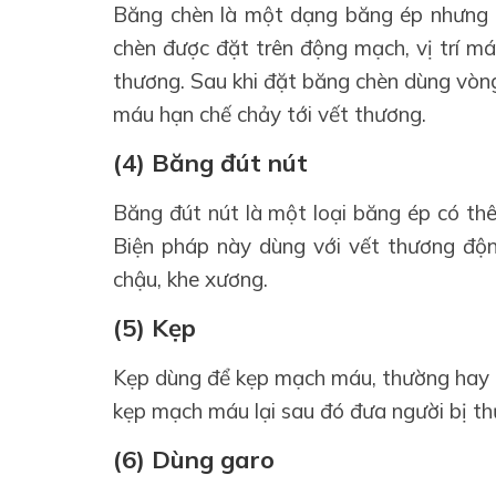
Băng chèn là một dạng băng ép nhưng c
chèn được đặt trên động mạch, vị trí má
thương. Sau khi đặt băng chèn dùng vòng
máu hạn chế chảy tới vết thương.
(4) Băng đút nút
Băng đút nút là một loại băng ép có th
Biện pháp này dùng với vết thương độ
chậu, khe xương.
(5) Kẹp
Kẹp dùng để kẹp mạch máu, thường hay 
kẹp mạch máu lại sau đó đưa người bị thư
(6) Dùng garo