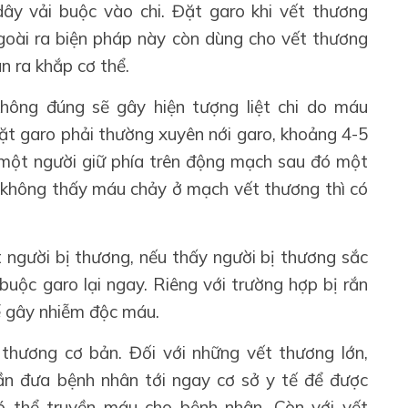
ây vải buộc vào chi. Đặt garo khi vết thương
goài ra biện pháp này còn dùng cho vết thương
n ra khắp cơ thể.
ông đúng sẽ gây hiện tượng liệt chi do máu
 đặt garo phải thường xuyên nới garo, khoảng 4-5
ó một người giữ phía trên động mạch sau đó một
ro không thấy máu chảy ở mạch vết thương thì có
t người bị thương, nếu thấy người bị thương sắc
buộc garo lại ngay. Riêng với trường hợp bị rắn
hể gây nhiễm độc máu.
thương cơ bản. Đối với những vết thương lớn,
cần đưa bệnh nhân tới ngay cơ sở y tế để được
ó thể truyền máu cho bệnh nhân. Còn với vết