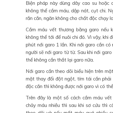
Biện pháp này dùng dây cao su hoặc d
không thể cầm máu, dập nát, cụt chi. N
rắn cắn, ngăn không cho chất độc chạy la
Cầm máu vết thương bằng garo nếu kh
không thể tới để nuôi chi đó. Vì vậy, khi
phút nới garo 1 lần. Khi nới garo cần c
người sẽ nới garo từ từ. Sau khi nới ga
thể không cần thắt lại garo nữa.
Nới garo cần theo dõi biểu hiện trên mặ
mặt thay đổi đột ngột, tím tái cần phải 
độc cắn thì không được nới garo vì có t
Trên đây là một số cách cầm máu vết 
chảy máu nhiều thì sau khi sơ cứu thì 
theo dõi và nếu mất máu quá nhiều c