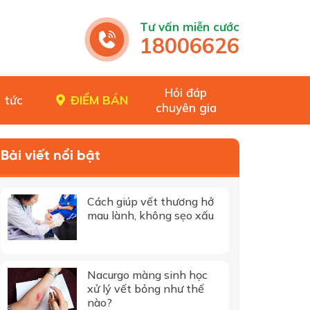
Tư vấn miễn cước
18006626
Hỏi đáp
 tức
ĐIỂM BÁN
chuyên gia
Bài viết nổi bật
Cách giúp vết thương hở
mau lành, không sẹo xấu
Nacurgo màng sinh học
xử lý vết bỏng như thế
nào?