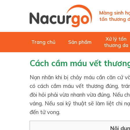
Màng sinh họ
tổn thương d
Xử lý tổn
Trang chủ
Sản phẩm
thương da
Cách cầm máu vết thương
Nạn nhân khi bị chảy máu cần căn cứ và
có cách cầm máu vết thương đúng, trá
đòi hỏi phải vừa nhanh vừa đúng. Nếu c
váng. Nếu sai kỹ thuật sẽ làm liệt chi 
đến tử vong.
Nội dun