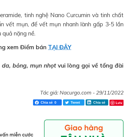
eramide, tinh nghệ Nano Curcumin và tinh chất
uẩn vết mụn, để vết mụn nhanh lành gấp 3-5 lần
 quả nặng nề.
òng xem Điểm bán
TẠI ĐÂY
 da, bỏng, mụn nhọt
vui lòng gọi về tổng đài
Tác giả:
Nacurgo.com
-
29/11/2022
Lưu
Chia sẻ
0
Tweet
Chia sẻ