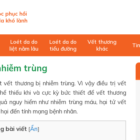
c phục hồi
a khó lành
Loét da do
Loét da do
Vết thương
Tin
liệt nằm lâu
tiểu đường
khác
nhiễm trùng
 vết thương bị nhiễm trùng. Vì vậy điều trị vết
hể thiếu khi và cực kỳ bức thiết để vết thương
quả nguy hiểm như nhiễm trùng máu, hại tử vết
 hại đến tính mạng bệnh nhân.
g bài viết
Ẩn
[
]