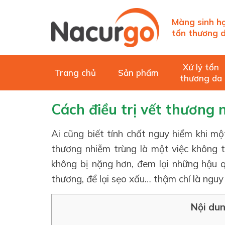
Màng sinh họ
tổn thương d
Xử lý tổn
Trang chủ
Sản phẩm
thương da
Cách điều trị vết thương 
Ai cũng biết tính chất nguy hiểm khi một
thương nhiễm trùng là một việc không t
không bị nặng hơn, đem lại những hậu 
thương, để lại sẹo xấu… thậm chí là nguy
Nội dun