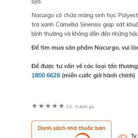
sẹo.
Nacurgo có chứa màng sinh học Polyest
trà xanh Camellia Sinensis giúp sát kh
bình thường và không dẫn đến những hậu
Để tìm mua sản phẩm Nacurgo, vui l
Để được tư vấn về các loại
tổn thương
1800 6626
(miễn cước giờ hành chính)
★
★
★
★
★
0.0
-
0 đánh giá