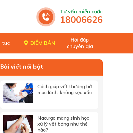
Tư vấn miễn cước
18006626
Hỏi đáp
 tức
ĐIỂM BÁN
chuyên gia
Bài viết nổi bật
Cách giúp vết thương hở
mau lành, không sẹo xấu
Nacurgo màng sinh học
xử lý vết bỏng như thế
nào?