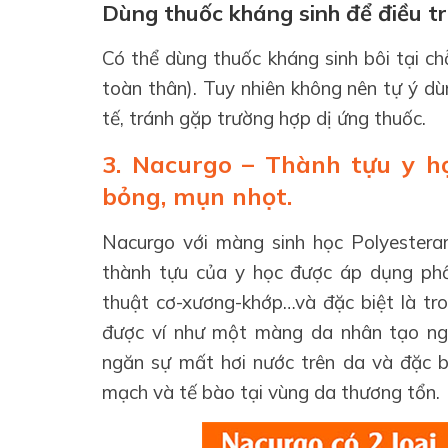
Dùng thuốc kháng sinh để điều tr
Có thể dùng thuốc kháng sinh bôi tại c
toàn thân). Tuy nhiên không nên tự ý dù
tế, tránh gặp trường hợp dị ứng thuốc.
3. Nacurgo – Thành tựu y h
bỏng, mụn nhọt.
Nacurgo với màng sinh học Polyester
thành tựu của y học được áp dụng phổ
thuật cơ-xương-khớp…và đặc biệt là tro
được ví như một màng da nhân tạo ng
ngăn sự mất hơi nước trên da và đặc b
mạch và tế bào tại vùng da thương tổn.