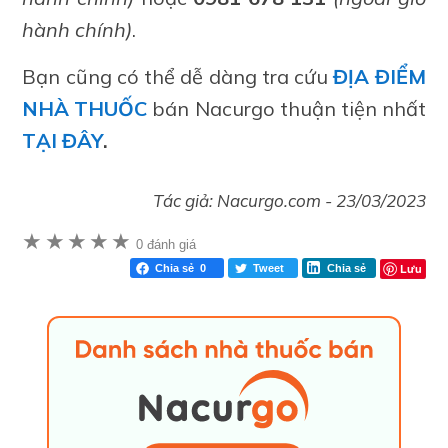
hành chính)
.
Bạn cũng có thể dễ dàng tra cứu
ĐỊA ĐIỂM
NHÀ THUỐC
bán Nacurgo thuận tiện nhất
TẠI ĐÂY
.
Tác giả:
Nacurgo.com
-
23/03/2023
★
★
★
★
★
0 đánh giá
Lưu
Chia sẻ
0
Tweet
Chia sẻ