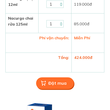
119.000
đ
12ml
Nacurgo chai
85.000
đ
rửa 125ml
Phí vận chuyển:
Miễn Phí
Tổng:
424.000
đ