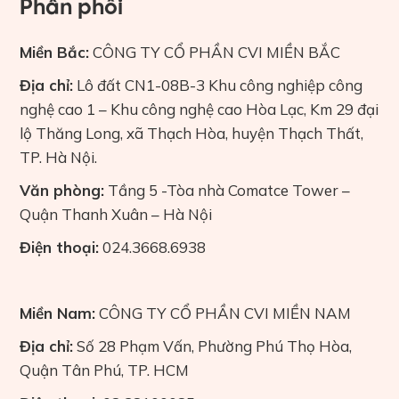
Phân phối
Miền Bắc:
CÔNG TY CỔ PHẦN CVI MIỀN BẮC
Địa chỉ:
Lô đất CN1-08B-3 Khu công nghiệp công
nghệ cao 1 – Khu công nghệ cao Hòa Lạc, Km 29 đại
lộ Thăng Long, xã Thạch Hòa, huyện Thạch Thất,
TP. Hà Nội.
Văn phòng:
Tầng 5 -Tòa nhà Comatce Tower –
Quận Thanh Xuân – Hà Nội
Điện thoại:
024.3668.6938
Miền Nam:
CÔNG TY CỔ PHẦN CVI MIỀN NAM
Địa chỉ:
Số 28 Phạm Vấn, Phường Phú Thọ Hòa,
Quận Tân Phú, TP. HCM