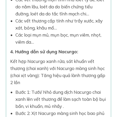
do nằm lâu, loét da do biến chứng tiểu
đường, loét da do tắc tĩnh mạch chi…
Các vết thương cấp tính như trầy xước, xây
xát, bỏng, khâu mổ…
Các loại mụn mủ, mụn bọc, mụn viêm, nhọt,
viêm da…
4. Hướng dẫn sử dụng Nacurgo:
Kết hợp Nacurgo xanh rửa, sát khuẩn vết
thương (chai xanh) với Nacurgo màng sinh học
(chai xịt vàng): Tăng hiệu quả lành thương gấp
2 lần
Bước 1: Tưới/ Nhỏ dung dịch Nacurgo chai
xanh lên vết thương để làm sạch toàn bộ bụi
bẩn, vi khuẩn, mủ nhầy .
Bước 2: Xịt Nacurgo màng sinh học bao phủ