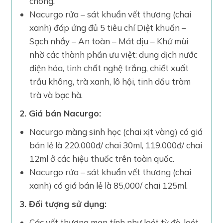
chóng.
Nacurgo rửa – sát khuẩn vết thương (chai
xanh) đáp ứng đủ 5 tiêu chí Diệt khuẩn –
Sạch nhầy – An toàn – Mát dịu – Khử mùi
nhờ các thành phần ưu việt: dung dịch nước
điện hóa, tinh chất nghệ trắng, chiết xuất
trầu không, trà xanh, lô hội, tinh dầu tràm
trà và bạc hà.
2. Giá bán Nacurgo:
Nacurgo màng sinh học (chai xịt vàng) có giá
bán lẻ là 220.000đ/ chai 30ml, 119.000đ/ chai
12ml ở các hiệu thuốc trên toàn quốc.
Nacurgo rửa – sát khuẩn vết thương (chai
xanh) có giá bán lẻ là 85,000/ chai 125ml.
3. Đối tượng sử dụng:
Các vết thương mạn tính như loét tỳ đè, loét