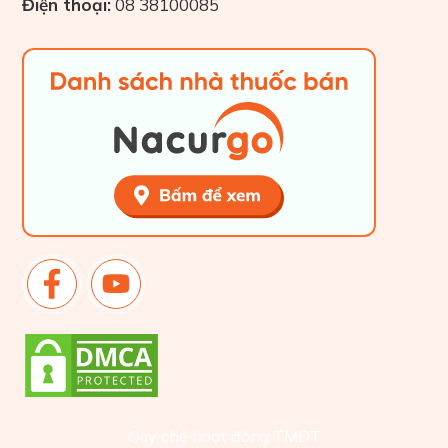
Điện thoại:
08 38100085
Quy chế hoạt động TMĐT