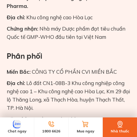
Pharma.
Địa chỉ:
Khu công nghệ cao Hòa Lạc
Chứng nhận:
Nhà máy Dược phẩm đạt tiêu chuẩn
Quốc tế GMP-WHO đầu tiên tại Việt Nam
Phân phối
Miền Bắc:
CÔNG TY CỔ PHẦN CVI MIỀN BẮC
Địa chỉ:
Lô đất CN1-08B-3 Khu công nghiệp công
nghệ cao 1 – Khu công nghệ cao Hòa Lạc, Km 29 đại
lộ Thăng Long, xã Thạch Hòa, huyện Thạch Thất,
TP. Hà Nội.
Văn phòng:
Tầng 5 -Tòa nhà Comatce Tower –
Quận Thanh Xuân – Hà Nội
Chat ngay
1800 6626
Mua ngay
Nhà thuốc