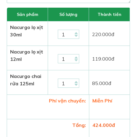
Sản phẩm
Số lượng
Thành tiền
Nacurgo lọ xịt
220.000
đ
30ml
Nacurgo lọ xịt
119.000
đ
12ml
Nacurgo chai
85.000
đ
rửa 125ml
Phí vận chuyển:
Miễn Phí
Tổng:
424.000
đ