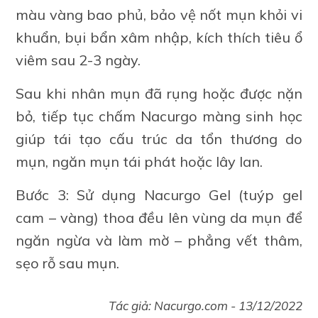
màu vàng bao phủ, bảo vệ nốt mụn khỏi vi
khuẩn, bụi bẩn xâm nhập, kích thích tiêu ổ
viêm sau 2-3 ngày.
Sau khi nhân mụn đã rụng hoặc được nặn
bỏ, tiếp tục chấm Nacurgo màng sinh học
giúp tái tạo cấu trúc da tổn thương do
mụn, ngăn mụn tái phát hoặc lây lan.
Bước 3:
Sử dụng Nacurgo Gel (tuýp gel
cam – vàng) thoa đều lên vùng da mụn để
ngăn ngừa và làm mờ – phẳng vết thâm,
sẹo rỗ sau mụn.
Tác giả:
Nacurgo.com
-
13/12/2022