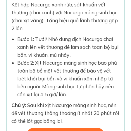
Kết hợp Nacurgo xanh rửa, sát khuẩn vết
thương (chai xanh) với Nacurgo màng sinh học
(chai xịt vàng): Tăng hiệu quả lành thương gấp
2 lần
Bước 1: Tưới/ Nhỏ dung dịch Nacurgo chai
xanh lên vết thương để làm sạch toàn bộ bụi
bẩn, vi khuẩn, mủ nhầy .
Bước 2: Xịt Nacurgo màng sinh học bao phủ
toàn bộ bề mặt vết thương để bảo vệ vết
loét khỏi bụi bẩn và vi khuẩn xâm nhập từ
bên ngoài. Màng sinh học tự phân hủy nên
cần xịt lại 4-5 giờ/ lần.
Chú ý:
Sau khi xịt Nacurgo màng sinh học, nên
để vết thương thông thoáng ít nhất 20 phút rồi
có thể lót gạc băng lại.