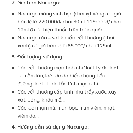
2. Giá bán Nacurgo:
Nacurgo màng sinh học (chai xịt vàng) có giá
bán lẻ là 220.000đ/ chai 30ml, 119.000đ/ chai
12ml ở các hiệu thuốc trên toàn quốc.
Nacurgo rửa – sát khuẩn vết thương (chai
xanh) có giá bán lẻ là 85,000/ chai 125ml.
3. Đối tượng sử dụng:
Các vết thương mạn tính như loét tỳ đè, loét
do nằm lâu, loét da do biến chứng tiểu
đường, loét da do tắc tĩnh mạch chi…
Các vết thương cấp tính như trầy xước, xây
xát, bỏng, khâu mổ…
Các loại mụn mủ, mụn bọc, mụn viêm, nhọt,
viêm da…
4. Hướng dẫn sử dụng Nacurgo: