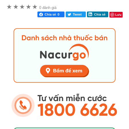
★
★
★
★
★
0 đánh giá
Lưu
Chia sẻ
0
Tweet
Chia sẻ