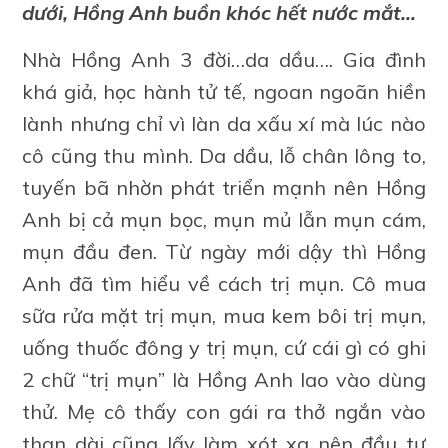
dưới, Hồng Anh buồn khóc hết nước mắt…
Nhà Hồng Anh 3 đời…da dầu…. Gia đình
khá giả, học hành tử tế, ngoan ngoãn hiền
lành nhưng chỉ vì làn da xấu xí mà lúc nào
cô cũng thu mình. Da dầu, lỗ chân lông to,
tuyến bã nhờn phát triển mạnh nên Hồng
Anh bị cả mụn bọc, mụn mủ lẫn mụn cám,
mụn đầu đen. Từ ngày mới dậy thì Hồng
Anh đã tìm hiểu về cách trị mụn. Cô mua
sữa rửa mặt trị mụn, mua kem bôi trị mụn,
uống thuốc đông y trị mụn, cứ cái gì có ghi
2 chữ “trị mụn” là Hồng Anh lao vào dùng
thử. Mẹ cô thấy con gái ra thở ngắn vào
than dài cũng lấy làm xót xa nên đầu tư