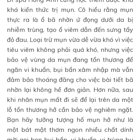
khá kiến thức trị mụn. Cô hiểu rằng mụn
thực ra là ổ bã nhờn ứ đọng dưới da bị
nhiễm trùng, tạo ổ viêm dẫn đến sưng tấy
đỏ đau. Loại trừ mụn vừa dễ vừa khó vì việc
tiêu viêm không phải quá khó, nhưng việc
bảo vệ vùng da mụn đang tổn thương để
ngăn vi khuẩn, bụi bẩn xâm nhập mà vẫn
đảm bảo thoáng đãng cho việc bài tiết bã
nhờn lại không hề đơn giản. Hơn nữa, sau
khi nhân mụn mất đi sẽ để lại trên da một
lỗ tổn thương hở cần bảo vệ nghiêm ngặt.
Bạn hãy tưởng tượng hố mụn hở như là
một bát mật thơm ngon nhiều chất dính
mời gọi bọn bụi bẩn, vi khuẩn, vi trùng bu