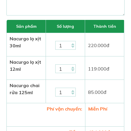
Sản phẩm
Số lượng
Thành tiền
Nacurgo lọ xịt
220.000
đ
30ml
Nacurgo lọ xịt
119.000
đ
12ml
Nacurgo chai
85.000
đ
rửa 125ml
Phí vận chuyển:
Miễn Phí