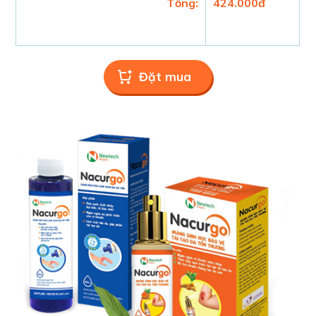
Tổng:
424.000
đ