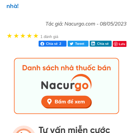
nhà!
Tác giả:
Nacurgo.com
-
08/05/2023
★
★
★
★
★
1 đánh giá
Lưu
Chia sẻ
2
Tweet
Chia sẻ