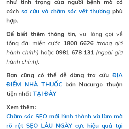
như tình trạng của người bệnh mà có
cách
sơ cứu và chăm sóc vết thương
phù
hợp.
Để biết thêm thông tin,
vui lòng gọi về
tổng đài miễn cước
1800 6626
(trong giờ
hành chính)
hoặc
0981 678 131
(ngoài giờ
hành chính)
.
Bạn cũng có thể dễ dàng tra cứu
ĐỊA
ĐIỂM NHÀ THUỐC
bán Nacurgo thuận
tiện nhất
TẠI ĐÂY
Xem thêm:
Chăm sóc SẸO mới hình thành và làm mờ
rõ rệt SẸO LÂU NGÀY cực hiệu quả tại