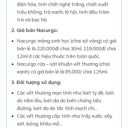
điện hóa, tinh chất nghệ trắng, chiết xuất
trầu không, trà xanh, lô hội, tinh dầu tràm
trà và bạc hà.
2. Giá bán Nacurgo:
Nacurgo màng sinh học (chai xịt vàng) có giá
bán lẻ là 220.000đ/ chai 30ml, 119.000đ/ chai
12ml ở các hiệu thuốc trên toàn quốc.
Nacurgo rửa – sát khuẩn vết thương (chai
xanh) có giá bán lẻ là 85,000/ chai 125ml.
3. Đối tượng sử dụng:
Các vết thương mạn tính như loét tỳ đè, loét
do nằm lâu, loét da do biến chứng tiểu
đường, loét da do tắc tĩnh mạch chi…
Các vết thương cấp tính như trầy xước, xây
xát, bỏng, khâu mổ…