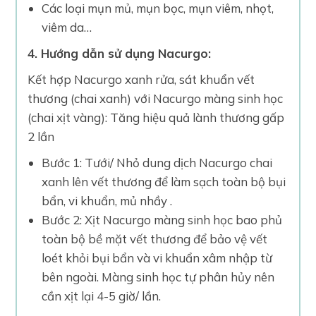
Các loại mụn mủ, mụn bọc, mụn viêm, nhọt,
viêm da…
4. Hướng dẫn sử dụng Nacurgo:
Kết hợp Nacurgo xanh rửa, sát khuẩn vết
thương (chai xanh) với Nacurgo màng sinh học
(chai xịt vàng): Tăng hiệu quả lành thương gấp
2 lần
Bước 1: Tưới/ Nhỏ dung dịch Nacurgo chai
xanh lên vết thương để làm sạch toàn bộ bụi
bẩn, vi khuẩn, mủ nhầy .
Bước 2: Xịt Nacurgo màng sinh học bao phủ
toàn bộ bề mặt vết thương để bảo vệ vết
loét khỏi bụi bẩn và vi khuẩn xâm nhập từ
bên ngoài. Màng sinh học tự phân hủy nên
cần xịt lại 4-5 giờ/ lần.