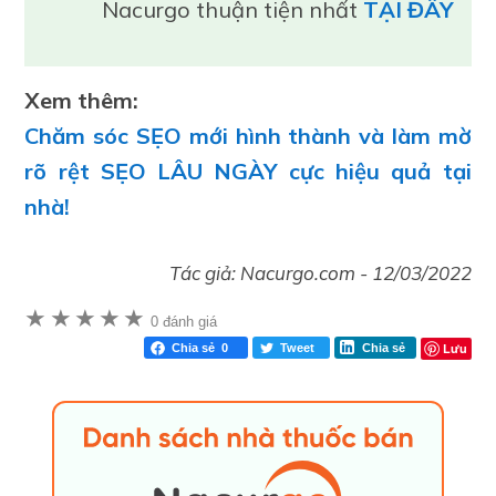
Nacurgo thuận tiện nhất
TẠI ĐÂY
Xem thêm:
Chăm sóc SẸO mới hình thành và làm mờ
rõ rệt SẸO LÂU NGÀY cực hiệu quả tại
nhà!
Tác giả:
Nacurgo.com
-
12/03/2022
★
★
★
★
★
0 đánh giá
Lưu
Chia sẻ
0
Tweet
Chia sẻ