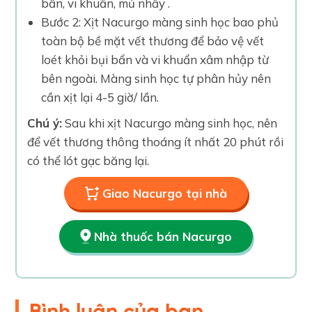
bẩn, vi khuẩn, mủ nhầy .
Bước 2: Xịt Nacurgo màng sinh học bao phủ
toàn bộ bề mặt vết thương để bảo vệ vết
loét khỏi bụi bẩn và vi khuẩn xâm nhập từ
bên ngoài. Màng sinh học tự phân hủy nên
cần xịt lại 4-5 giờ/ lần.
Chú ý:
Sau khi xịt Nacurgo màng sinh học, nên
để vết thương thông thoáng ít nhất 20 phút rồi
có thể lót gạc băng lại.
Giao Nacurgo tại nhà
Nhà thuốc bán Nacurgo