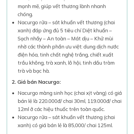
mạnh mẽ, giúp vết thương lành nhanh
chóng.
Nacurgo rửa – sát khuẩn vết thương (chai
xanh) đáp ứng đủ 5 tiêu chí Diệt khuẩn –
Sạch nhầy – An toàn – Mát dịu – Khử mùi
nhờ các thành phần ưu việt: dung dịch nước
điện hóa, tinh chất nghệ trắng, chiết xuất
trầu không, trà xanh, lô hội, tinh dầu tràm
trà và bạc hà.
2. Giá bán Nacurgo:
Nacurgo màng sinh học (chai xịt vàng) có giá
bán lẻ là 220.000đ/ chai 30ml, 119.000đ/ chai
12ml ở các hiệu thuốc trên toàn quốc.
Nacurgo rửa – sát khuẩn vết thương (chai
xanh) có giá bán lẻ là 85,000/ chai 125ml.