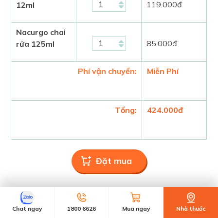
119.000
đ
12ml
Nacurgo chai
85.000
đ
rửa 125ml
Phí vận chuyển:
Miễn Phí
Tổng:
424.000
đ
Chat ngay
1800 6626
Mua ngay
Nhà thuốc