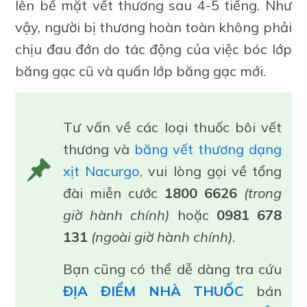
lên bề mặt vết thương sau 4-5 tiếng. Như
vậy, người bị thương hoàn toàn không phải
chịu đau đớn do tác động của việc bóc lớp
băng gạc cũ và quấn lớp băng gạc mới.
Tư vấn về các loại thuốc bôi vết
thương và
băng vết thương dạng
xịt Nacurgo
, vui lòng gọi về tổng
đài miễn cước
1800 6626
(trong
giờ hành chính)
hoặc
0981 678
131
(ngoài giờ hành chính)
.
Bạn cũng có thể dễ dàng tra cứu
ĐỊA ĐIỂM NHÀ THUỐC
bán