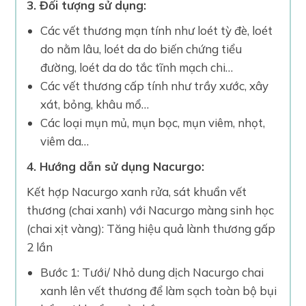
3. Đối tượng sử dụng:
Các vết thương mạn tính như loét tỳ đè, loét
do nằm lâu, loét da do biến chứng tiểu
đường, loét da do tắc tĩnh mạch chi…
Các vết thương cấp tính như trầy xước, xây
xát, bỏng, khâu mổ…
Các loại mụn mủ, mụn bọc, mụn viêm, nhọt,
viêm da…
4. Hướng dẫn sử dụng Nacurgo:
Kết hợp Nacurgo xanh rửa, sát khuẩn vết
thương (chai xanh) với Nacurgo màng sinh học
(chai xịt vàng): Tăng hiệu quả lành thương gấp
2 lần
Bước 1: Tưới/ Nhỏ dung dịch Nacurgo chai
xanh lên vết thương để làm sạch toàn bộ bụi