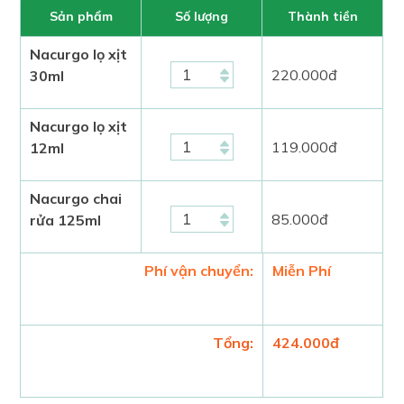
Sản phẩm
Số lượng
Thành tiền
Nacurgo lọ xịt
220.000
đ
30ml
Nacurgo lọ xịt
119.000
đ
12ml
Nacurgo chai
85.000
đ
rửa 125ml
Phí vận chuyển:
Miễn Phí
Tổng:
424.000
đ