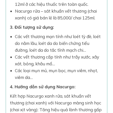
12ml ở các hiệu thuốc trên toàn quốc.
Nacurgo rửa – sát khuẩn vết thương (chai
xanh) có giá bán lẻ là 85,000/ chai 125ml.
3. Đối tượng sử dụng:
Các vết thương mạn tính như loét tỳ đè, loét
do nằm lâu, loét da do biến chứng tiểu
đường, loét da do tắc tĩnh mạch chi…
Các vết thương cấp tính như trầy xước, xây
xát, bỏng, khâu mổ…
Các loại mụn mủ, mụn bọc, mụn viêm, nhọt,
viêm da…
4. Hướng dẫn sử dụng Nacurgo:
Kết hợp Nacurgo xanh rửa, sát khuẩn vết
thương (chai xanh) với Nacurgo màng sinh học
(chai xịt vàng): Tăng hiệu quả lành thương gấp