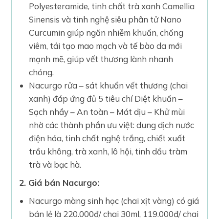
Polyesteramide, tinh chất trà xanh Camellia
Sinensis và tinh nghệ siêu phân tử Nano
Curcumin giúp ngăn nhiễm khuẩn, chống
viêm, tái tạo mao mạch và tế bào da mới
mạnh mẽ, giúp vết thương lành nhanh
chóng.
Nacurgo rửa – sát khuẩn vết thương (chai
xanh) đáp ứng đủ 5 tiêu chí Diệt khuẩn –
Sạch nhầy – An toàn – Mát dịu – Khử mùi
nhờ các thành phần ưu việt: dung dịch nước
điện hóa, tinh chất nghệ trắng, chiết xuất
trầu không, trà xanh, lô hội, tinh dầu tràm
trà và bạc hà.
2. Giá bán Nacurgo:
Nacurgo màng sinh học (chai xịt vàng) có giá
bán lẻ là 220.000đ/ chai 30ml, 119.000đ/ chai