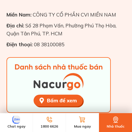
Miền Nam:
CÔNG TY CỔ PHẦN CVI MIỀN NAM
Địa chỉ:
Số 28 Phạm Vấn, Phường Phú Thọ Hòa,
Quận Tân Phú, TP. HCM
Điện thoại:
08 38100085
Chat ngay
1800 6626
Mua ngay
Nhà thuốc