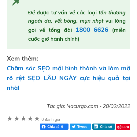
Để được tư vấn về các loại
tổn
thương
ngoài da, vết bỏng, mụn nhọt
vui lòng
1800 6626
gọi về tổng đài
(miễn
cước giờ hành chính)
Xem thêm:
Chăm sóc SẸO mới hình thành và làm mờ
rõ rệt SẸO LÂU NGÀY cực hiệu quả tại
nhà!
Tác giả:
Nacurgo.com
-
28/02/2022
★
★
★
★
★
0 đánh giá
Lưu
Chia sẻ
0
Tweet
Chia sẻ