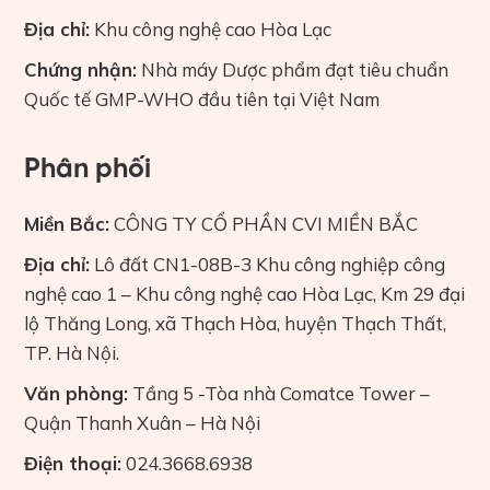
Địa chỉ:
Khu công nghệ cao Hòa Lạc
Chứng nhận:
Nhà máy Dược phẩm đạt tiêu chuẩn
Quốc tế GMP-WHO đầu tiên tại Việt Nam
Phân phối
Miền Bắc:
CÔNG TY CỔ PHẦN CVI MIỀN BẮC
Địa chỉ:
Lô đất CN1-08B-3 Khu công nghiệp công
nghệ cao 1 – Khu công nghệ cao Hòa Lạc, Km 29 đại
lộ Thăng Long, xã Thạch Hòa, huyện Thạch Thất,
TP. Hà Nội.
Văn phòng:
Tầng 5 -Tòa nhà Comatce Tower –
Quận Thanh Xuân – Hà Nội
Điện thoại:
024.3668.6938